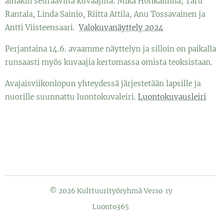
ainakin seuraavilta kuvaajilta: Mika Honkalinna, Taru
Rantala, Linda Sainio, Riitta Attila, Anu Tossavainen ja
Antti Viisteensaari.
Valokuvanäyttely 2024
Perjantaina 14.6. avaamme näyttelyn ja silloin on paikalla
runsaasti myös kuvaajia kertomassa omista teoksistaan.
Avajaisviikonlopun yhteydessä järjestetään lapsille ja
nuorille suunnattu luontokuvaleiri.
Luontokuvausleiri
© 2026 Kulttuurityöryhmä Verso ry
Luonto365