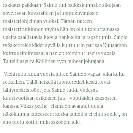
rakkaus paikkaan. Sainio tuli paikkakunnalle alkujaan
soveltavan kuvataiteen ja luontokuvauksen
maisteriohjelman vuoksi. Tämän taiteen
maisteritutkinnon myötä hän on ollut toteuttamassa
useita osallistavia luovia hankkeita ja tapahtumia. Sainio
työskentelee kädet syvällä kulttuurin parissa Kuusamon
kulttuuritoimessa ja hän on toiminut useita vuosia
Taiteilijaseura Koillinen ry:n puheenjohtajana .
Vielä muutamia vuosia sitten Sainion vapaa-aika kului
retkeillen. Tällä hetkellä luontoretket keskittyvät
lähiympäristöön, jota Sainio tutkii yhdessä
kuusivuotiaan esikoisen ja 2- vuotiaiden kaksosten
kanssa. Vilkas perhe-elämä on avannut uusia
näkökulmia taiteeseen: koska taiteilija ei ehdi suolle , on
suo tuotu kotiin mikroskoopin alle.