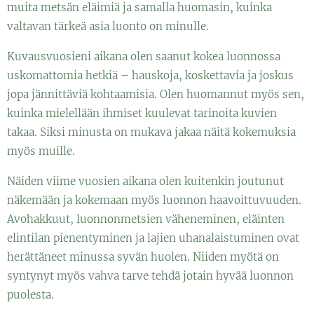
muita metsän eläimiä ja samalla huomasin, kuinka
valtavan tärkeä asia luonto on minulle.
Kuvausvuosieni aikana olen saanut kokea luonnossa
uskomattomia hetkiä – hauskoja, koskettavia ja joskus
jopa jännittäviä kohtaamisia. Olen huomannut myös sen,
kuinka mielellään ihmiset kuulevat tarinoita kuvien
takaa. Siksi minusta on mukava jakaa näitä kokemuksia
myös muille.
Näiden viime vuosien aikana olen kuitenkin joutunut
näkemään ja kokemaan myös luonnon haavoittuvuuden.
Avohakkuut, luonnonmetsien väheneminen, eläinten
elintilan pienentyminen ja lajien uhanalaistuminen ovat
herättäneet minussa syvän huolen. Niiden myötä on
syntynyt myös vahva tarve tehdä jotain hyvää luonnon
puolesta.