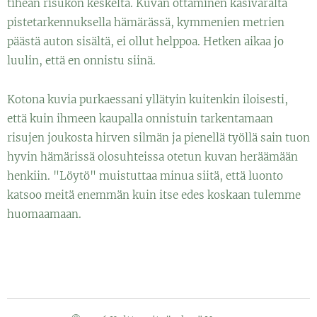
tiheän risukon keskeltä. Kuvan ottaminen käsivaralta
pistetarkennuksella hämärässä, kymmenien metrien
päästä auton sisältä, ei ollut helppoa. Hetken aikaa jo
luulin, että en onnistu siinä.
Kotona kuvia purkaessani yllätyin kuitenkin iloisesti,
että kuin ihmeen kaupalla onnistuin tarkentamaan
risujen joukosta hirven silmän ja pienellä työllä sain tuon
hyvin hämärissä olosuhteissa otetun kuvan heräämään
henkiin. "Löytö" muistuttaa minua siitä, että luonto
katsoo meitä enemmän kuin itse edes koskaan tulemme
huomaamaan.