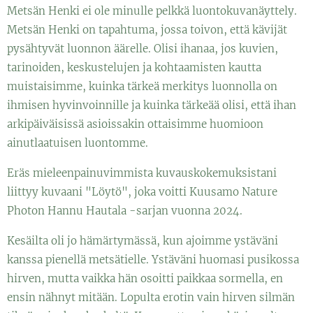
Metsän Henki ei ole minulle pelkkä luontokuvanäyttely.
Metsän Henki on tapahtuma, jossa toivon, että kävijät
pysähtyvät luonnon äärelle. Olisi ihanaa, jos kuvien,
tarinoiden, keskustelujen ja kohtaamisten kautta
muistaisimme, kuinka tärkeä merkitys luonnolla on
ihmisen hyvinvoinnille ja kuinka tärkeää olisi, että ihan
arkipäiväisissä asioissakin ottaisimme huomioon
ainutlaatuisen luontomme.
Eräs mieleenpainuvimmista kuvauskokemuksistani
liittyy kuvaani "Löytö", joka voitti Kuusamo Nature
Photon Hannu Hautala -sarjan vuonna 2024.
Kesäilta oli jo hämärtymässä, kun ajoimme ystäväni
kanssa pienellä metsätielle. Ystäväni huomasi pusikossa
hirven, mutta vaikka hän osoitti paikkaa sormella, en
ensin nähnyt mitään. Lopulta erotin vain hirven silmän