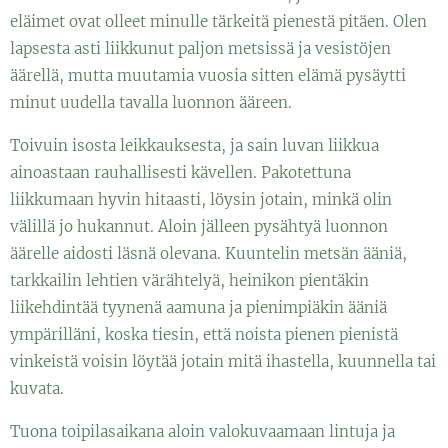
eläimet ovat olleet minulle tärkeitä pienestä pitäen. Olen
lapsesta asti liikkunut paljon metsissä ja vesistöjen
äärellä, mutta muutamia vuosia sitten elämä pysäytti
minut uudella tavalla luonnon ääreen.
Toivuin isosta leikkauksesta, ja sain luvan liikkua
ainoastaan rauhallisesti kävellen. Pakotettuna
liikkumaan hyvin hitaasti, löysin jotain, minkä olin
välillä jo hukannut. Aloin jälleen pysähtyä luonnon
äärelle aidosti läsnä olevana. Kuuntelin metsän ääniä,
tarkkailin lehtien värähtelyä, heinikon pientäkin
liikehdintää tyynenä aamuna ja pienimpiäkin ääniä
ympärilläni, koska tiesin, että noista pienen pienistä
vinkeistä voisin löytää jotain mitä ihastella, kuunnella tai
kuvata.
Tuona toipilasaikana aloin valokuvaamaan lintuja ja