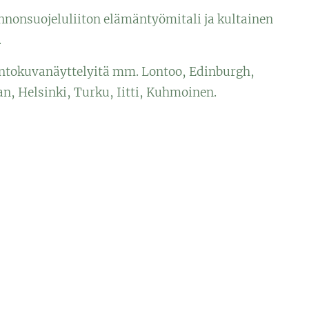
onsuojeluliiton elämäntyömitali ja kultainen
.
ntokuvanäyttelyitä mm. Lontoo, Edinburgh,
n, Helsinki, Turku, Iitti, Kuhmoinen.