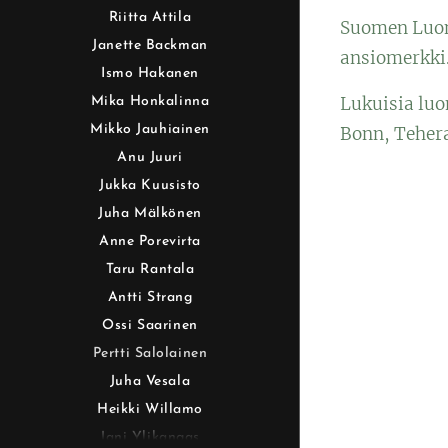
Riitta Attila
Suomen Luonn
Janette Backman
ansiomerkki
Ismo Hakanen
Lukuisia luo
Mika Honkalinna
Mikko Jauhiainen
Bonn, Tehera
Anu Juuri
Jukka Kuusisto
Juha Mälkönen
Anne Porevirta
Taru Rantala
Antti Strang
Ossi Saarinen
Pertti Salolainen
Juha Vesala
Heikki Willamo
Jani Ylikangas