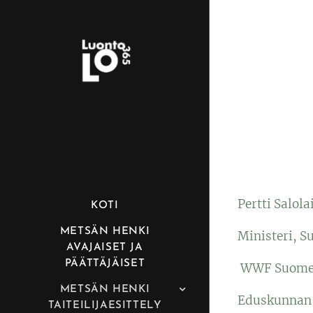
Pertti Salola
KOTI
METSÄN HENKI
Ministeri, S
AVAJAISET JA
PÄÄTTÄJÄISET
WWF Suomen 
METSÄN HENKI
Eduskunnan 
TAITEILIJAESITTELY