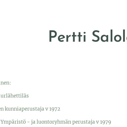
Pertti Salo
inen:
uurlähettiläs
kunniaperustaja v 1972
Ympäristö - ja luontoryhmän perustaja v 1979