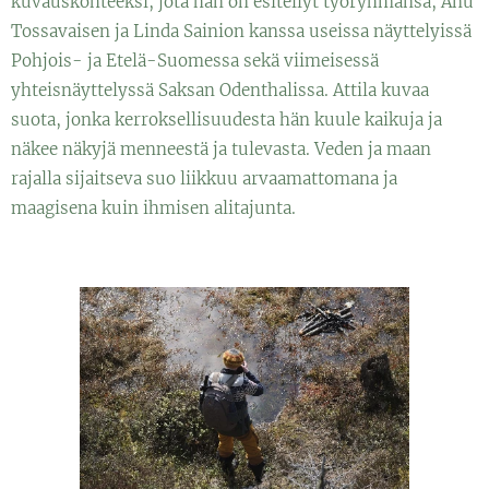
kuvauskohteeksi, jota hän on esitellyt työryhmänsä, Anu
Tossavaisen ja Linda Sainion kanssa useissa näyttelyissä
Pohjois- ja Etelä-Suomessa sekä viimeisessä
yhteisnäyttelyssä Saksan Odenthalissa. Attila kuvaa
suota, jonka kerroksellisuudesta hän kuule kaikuja ja
näkee näkyjä menneestä ja tulevasta. Veden ja maan
rajalla sijaitseva suo liikkuu arvaamattomana ja
maagisena kuin ihmisen alitajunta.