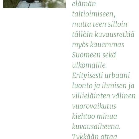
elämän
taltioimiseen,
mutta teen silloin
tällöin kuvausretkiä
myös kauemmas
Suomeen sekä
ulkomaille.
Erityisesti urbaani
luonto ja ihmisen ja
villieläinten välinen
vuorovaikutus
kiehtoo minua
kuvausaiheena.
Tykkään ottaa