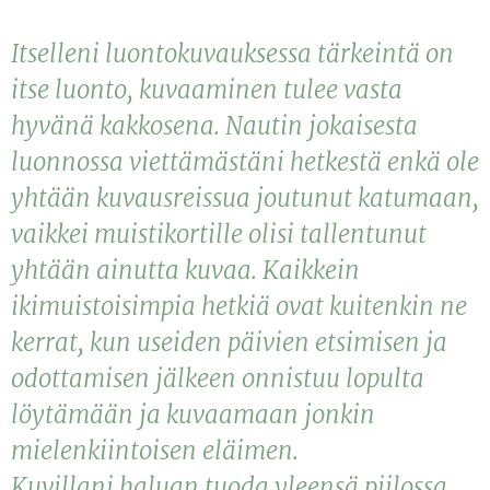
Itselleni luontokuvauksessa tärkeintä on
itse luonto, kuvaaminen tulee vasta
hyvänä kakkosena. Nautin jokaisesta
luonnossa viettämästäni hetkestä enkä ole
yhtään kuvausreissua joutunut katumaan,
vaikkei muistikortille olisi tallentunut
yhtään ainutta kuvaa. Kaikkein
ikimuistoisimpia hetkiä ovat kuitenkin ne
kerrat, kun useiden päivien etsimisen ja
odottamisen jälkeen onnistuu lopulta
löytämään ja kuvaamaan jonkin
mielenkiintoisen eläimen.
Kuvillani haluan tuoda yleensä piilossa