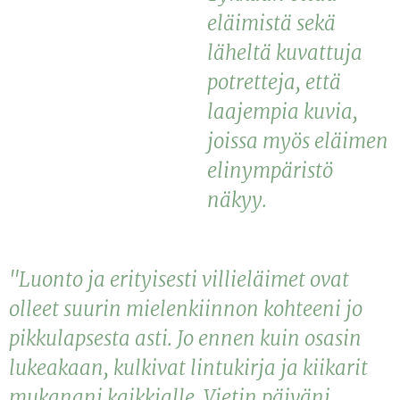
eläimistä sekä
läheltä kuvattuja
potretteja, että
laajempia kuvia,
joissa myös eläimen
elinympäristö
näkyy.
"Luonto ja erityisesti villieläimet ovat
olleet suurin mielenkiinnon kohteeni jo
pikkulapsesta asti. Jo ennen kuin osasin
lukeakaan, kulkivat lintukirja ja kiikarit
mukanani kaikkialle. Vietin päiväni